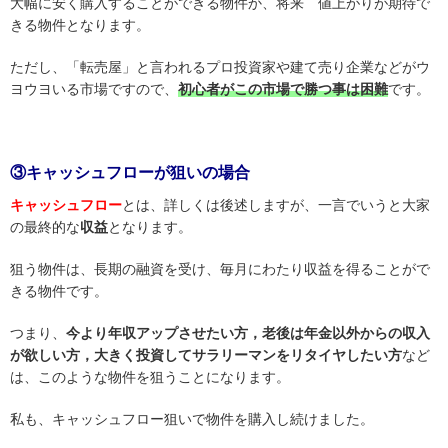
大幅に安く購入することができる物件か、将来 値上がりが期待で
きる物件となります。
ただし、「転売屋」と言われるプロ投資家や建て売り企業などがウ
ヨウヨいる市場ですので、
初心者がこの市場で勝つ事は困難
です。
③キャッシュフローが狙いの場合
キャッシュフロー
とは、詳しくは後述しますが、一言でいうと大家
の最終的な
収益
となります。
狙う物件は、長期の融資を受け、毎月にわたり収益を得ることがで
きる物件です。
つまり、
今より年収アップさせたい方，老後は年金以外からの収入
が欲しい方，大きく投資してサラリーマンをリタイヤしたい方
など
は、このような物件を狙うことになります。
私も、キャッシュフロー狙いで物件を購入し続けました。