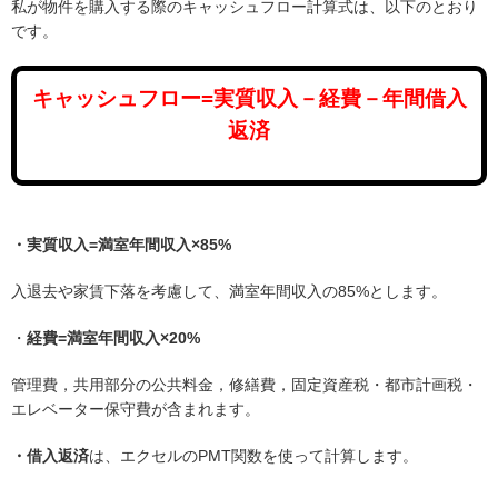
私が物件を購入する際のキャッシュフロー計算式は、以下のとおり
です。
キャッシュフロー=実質収入－経費－年間借入
返済
・実質収入=満室年間収入×85%
入退去や家賃下落を考慮して、満室年間収入の85%とします。
・
経費=満室年間収入×20%
管理費，共用部分の公共料金，修繕費，固定資産税・都市計画税・
エレベーター保守費が含まれます。
・借入返済
は、エクセルのPMT関数を使って計算します。