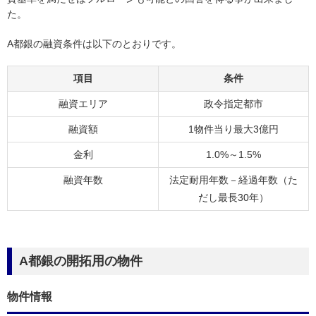
た。
A都銀の融資条件は以下のとおりです。
項目
条件
融資エリア
政令指定都市
融資額
1物件当り最大3億円
金利
1.0%～1.5%
融資年数
法定耐用年数－経過年数（た
だし最長30年）
A都銀の開拓用の物件
物件情報