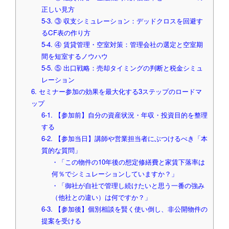
正しい見方
5-3. ③ 収支シミュレーション：デッドクロスを回避す
るCF表の作り方
5-4. ④ 賃貸管理・空室対策：管理会社の選定と空室期
間を短室するノウハウ
5-5. ⑤ 出口戦略：売却タイミングの判断と税金シミュ
レーション
6. セミナー参加の効果を最大化する3ステップのロードマ
ップ
6-1. 【参加前】自分の資産状況・年収・投資目的を整理
する
6-2. 【参加当日】講師や営業担当者にぶつけるべき「本
質的な質問」
・「この物件の10年後の想定修繕費と家賃下落率は
何％でシミュレーションしていますか？」
・「御社が自社で管理し続けたいと思う一番の強み
（他社との違い）は何ですか？」
6-3. 【参加後】個別相談を賢く使い倒し、非公開物件の
提案を受ける