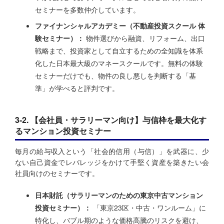
セミナーを多数仲介しています。
ファイナンシャルアカデミー（不動産投資スクール 体
験セミナー）：
物件選びから融資、リフォーム、出口
戦略まで、投資家として自立するための全知識を体系
化した日本最大級のマネースクールです。無料の体験
セミナーだけでも、物件の良し悪しを判断する「基
準」が学べると評判です。
3-2. 【会社員・サラリーマン向け】与信枠を最大化す
るマンション投資セミナー
毎月の給与収入という「社会的信用（与信）」を武器に、少
ない自己資金でレバレッジをかけて手堅く資産を築きたい会
社員向けのセミナーです。
日本財託（サラリーマンのための東京中古マンション
投資セミナー）：
「東京23区・中古・ワンルーム」に
特化し、バブル期のような価格高騰のリスクを避け、