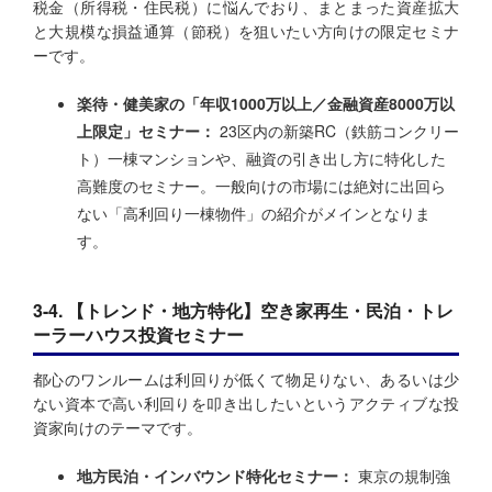
税金（所得税・住民税）に悩んでおり、まとまった資産拡大
と大規模な損益通算（節税）を狙いたい方向けの限定セミナ
ーです。
楽待・健美家の「年収1000万以上／金融資産8000万以
上限定」セミナー：
23区内の新築RC（鉄筋コンクリー
ト）一棟マンションや、融資の引き出し方に特化した
高難度のセミナー。一般向けの市場には絶対に出回ら
ない「高利回り一棟物件」の紹介がメインとなりま
す。
3-4. 【トレンド・地方特化】空き家再生・民泊・トレ
ーラーハウス投資セミナー
都心のワンルームは利回りが低くて物足りない、あるいは少
ない資本で高い利回りを叩き出したいというアクティブな投
資家向けのテーマです。
地方民泊・インバウンド特化セミナー：
東京の規制強