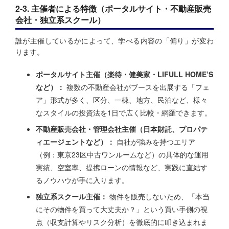
2-3. 主催者による特徴（ポータルサイト・不動産販売
会社・独立系スクール）
誰が主催しているかによって、学べる内容の「偏り」が変わ
ります。
ポータルサイト主催（楽待・健美家・LIFULL HOME’S
など）：
複数の不動産会社がブースを出展する「フェ
ア」形式が多く、区分、一棟、地方、民泊など、様々
なスタイルの投資法を1日で広く比較・網羅できます。
不動産販売会社・管理会社主催（日本財託、プロパテ
ィエージェントなど）：
自社が強みを持つエリア
（例：東京23区中古ワンルームなど）の具体的な運用
実績、空室率、提携ローンの情報など、実践に直結す
るノウハウが手に入ります。
独立系スクール主催：
物件を販売しないため、「本当
にその物件を買って大丈夫か？」という買い手側の視
点（収支計算やリスク分析）を徹底的に叩き込まれま