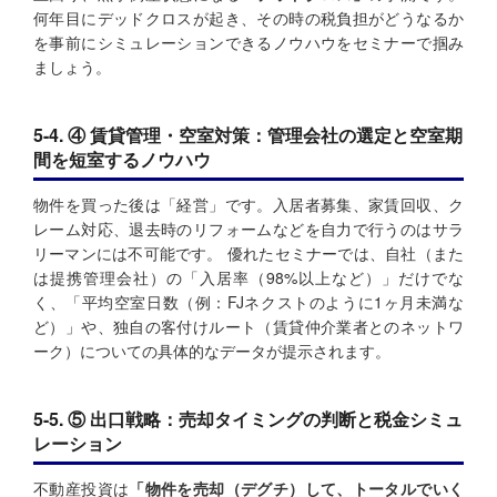
何年目にデッドクロスが起き、その時の税負担がどうなるか
を事前にシミュレーションできるノウハウをセミナーで掴み
ましょう。
5-4. ④ 賃貸管理・空室対策：管理会社の選定と空室期
間を短室するノウハウ
物件を買った後は「経営」です。入居者募集、家賃回収、ク
レーム対応、退去時のリフォームなどを自力で行うのはサラ
リーマンには不可能です。 優れたセミナーでは、自社（また
は提携管理会社）の「入居率（98%以上など）」だけでな
く、「平均空室日数（例：FJネクストのように1ヶ月未満な
ど）」や、独自の客付けルート（賃貸仲介業者とのネットワ
ーク）についての具体的なデータが提示されます。
5-5. ⑤ 出口戦略：売却タイミングの判断と税金シミュ
レーション
不動産投資は
「物件を売却（デグチ）して、トータルでいく