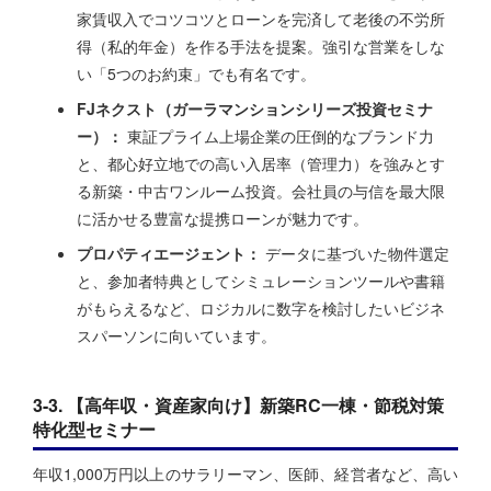
家賃収入でコツコツとローンを完済して老後の不労所
得（私的年金）を作る手法を提案。強引な営業をしな
い「5つのお約束」でも有名です。
FJネクスト（ガーラマンションシリーズ投資セミナ
ー）：
東証プライム上場企業の圧倒的なブランド力
と、都心好立地での高い入居率（管理力）を強みとす
る新築・中古ワンルーム投資。会社員の与信を最大限
に活かせる豊富な提携ローンが魅力です。
プロパティエージェント：
データに基づいた物件選定
と、参加者特典としてシミュレーションツールや書籍
がもらえるなど、ロジカルに数字を検討したいビジネ
スパーソンに向いています。
3-3. 【高年収・資産家向け】新築RC一棟・節税対策
特化型セミナー
年収1,000万円以上のサラリーマン、医師、経営者など、高い