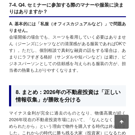
7-4. Q4. セミナーに参加する際のマナーや服装に決ま
りはありますか？
A. 基本的には「私服（オフィスカジュアルなど）」で問題あ
りません。
会場開催の場合でも、スーツを着用していく必要はありませ
ん（ジーンズにシャツなどの清潔感がある服装であればOKで
す）。ただし、個別相談で真剣な融資の話をする場合は、あ
まりにラフすぎる格好（サンダルや短パンなど）は避け、ビ
ジネスパーソンとしての信頼感を与えられる服装の方が、担
当者の熱量も上がりやすくなります。
8. まとめ：2026年の不動産投資は「正しい
情報収集」が勝敗を分ける
マイナス金利が完全に過去のものとなり、物価高騰が続く
2026年現在の不動産投資市場において、「なんとなく」「勧
められたから」という理由で物件を購入する時代は終わりま
した。これからの時代に勝ち残る大家（投資家）になるため