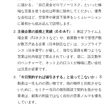
に儲かる」「自己資金ゼロでノーリスク」といった極
端な言葉を使う会社は即座に除外してください。優秀
な会社ほど、空室率や家賃下落率をシミュレーション
に最初から組み込んで説明します。
主催企業の規模と実績（E-E-A-T）：
東証プライム上
場企業（FJネクストなど）や、創業数十年で管理戸数
が数万戸ある企業（日本財託など）は、コンプライア
ンス（法令遵守）が厳しく、強引な退路を断つような
営業は社内規定で禁止されています。逆に、設立数年
のベンチャーで、ネット上の口コミが極端に悪い会社
は注意が必要です。
「今日契約すれば値引きする」と迫ってこないか：
不
動産は一生ものの買い物です。他の物件と比較させな
いために、セミナー当日の個別面談で契約を急がせる
業者は、顧客の利益ではなく自社の営業ノルマを優先
しています。