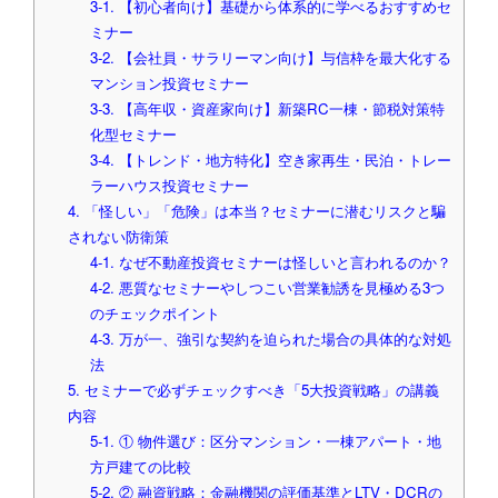
3-1. 【初心者向け】基礎から体系的に学べるおすすめセ
ミナー
3-2. 【会社員・サラリーマン向け】与信枠を最大化する
マンション投資セミナー
3-3. 【高年収・資産家向け】新築RC一棟・節税対策特
化型セミナー
3-4. 【トレンド・地方特化】空き家再生・民泊・トレー
ラーハウス投資セミナー
4. 「怪しい」「危険」は本当？セミナーに潜むリスクと騙
されない防衛策
4-1. なぜ不動産投資セミナーは怪しいと言われるのか？
4-2. 悪質なセミナーやしつこい営業勧誘を見極める3つ
のチェックポイント
4-3. 万が一、強引な契約を迫られた場合の具体的な対処
法
5. セミナーで必ずチェックすべき「5大投資戦略」の講義
内容
5-1. ① 物件選び：区分マンション・一棟アパート・地
方戸建ての比較
5-2. ② 融資戦略：金融機関の評価基準とLTV・DCRの