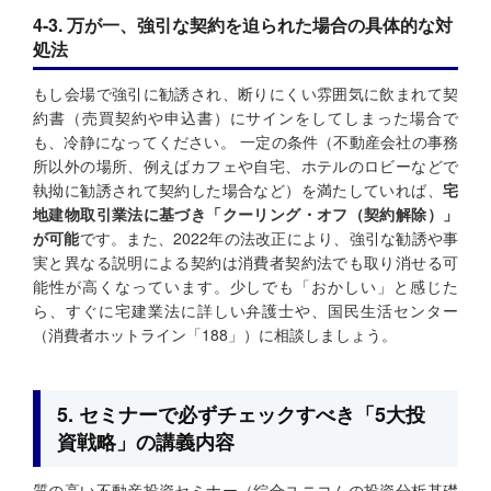
4-3. 万が一、強引な契約を迫られた場合の具体的な対
処法
もし会場で強引に勧誘され、断りにくい雰囲気に飲まれて契
約書（売買契約や申込書）にサインをしてしまった場合で
も、冷静になってください。 一定の条件（不動産会社の事務
所以外の場所、例えばカフェや自宅、ホテルのロビーなどで
執拗に勧誘されて契約した場合など）を満たしていれば、
宅
地建物取引業法に基づき「クーリング・オフ（契約解除）」
が可能
です。また、2022年の法改正により、強引な勧誘や事
実と異なる説明による契約は消費者契約法でも取り消せる可
能性が高くなっています。少しでも「おかしい」と感じた
ら、すぐに宅建業法に詳しい弁護士や、国民生活センター
（消費者ホットライン「188」）に相談しましょう。
5. セミナーで必ずチェックすべき「5大投
資戦略」の講義内容
質の高い不動産投資セミナー（綜合ユニコムの投資分析基礎