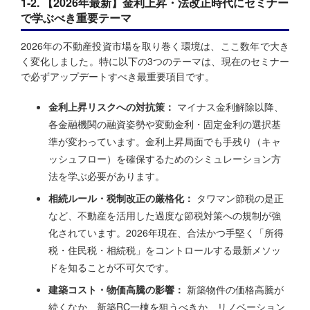
1-2. 【2026年最新】金利上昇・法改正時代にセミナー
で学ぶべき重要テーマ
2026年の不動産投資市場を取り巻く環境は、ここ数年で大き
く変化しました。特に以下の3つのテーマは、現在のセミナー
で必ずアップデートすべき最重要項目です。
金利上昇リスクへの対抗策：
マイナス金利解除以降、
各金融機関の融資姿勢や変動金利・固定金利の選択基
準が変わっています。金利上昇局面でも手残り（キャ
ッシュフロー）を確保するためのシミュレーション方
法を学ぶ必要があります。
相続ルール・税制改正の厳格化：
タワマン節税の是正
など、不動産を活用した過度な節税対策への規制が強
化されています。2026年現在、合法かつ手堅く「所得
税・住民税・相続税」をコントロールする最新メソッ
ドを知ることが不可欠です。
建築コスト・物価高騰の影響：
新築物件の価格高騰が
続くなか、新築RC一棟を狙うべきか、リノベーション