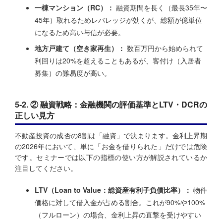
一棟マンション（RC）：
融資期間を長く（最長35年〜
45年）取れるためレバレッジが効くが、総額が億単位
になるため高い与信が必要。
地方戸建て（空き家再生）：
数百万円から始められて
利回りは20%を超えることもあるが、客付け（入居者
募集）の難易度が高い。
5-2. ② 融資戦略：金融機関の評価基準とLTV・DCRの
正しい見方
不動産投資の成否の8割は「融資」で決まります。金利上昇期
の2026年において、単に「お金を借りられた」だけでは危険
です。セミナーでは以下の指標の使い方が解説されているか
注目してください。
LTV（Loan to Value：総資産有利子負債比率）：
物件
価格に対して借入金が占める割合。これが90%や100%
（フルローン）の場合、金利上昇の直撃を受けやすい