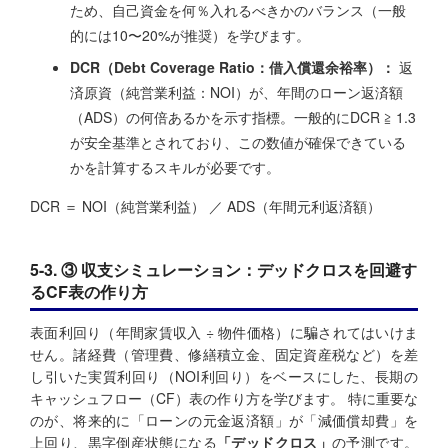
ため、自己資金を何％入れるべきかのバランス（一般
的には10〜20%が推奨）を学びます。
DCR（Debt Coverage Ratio：借入償還余裕率）：
返
済原資（純営業利益：NOI）が、年間のローン返済額
（ADS）の何倍あるかを示す指標。一般的にDCR ≧ 1.3
が安全基準とされており、この数値が確保できている
かを計算するスキルが必要です。
DCR ＝ NOI（純営業利益） ／ ADS（年間元利返済額）
5-3. ③ 収支シミュレーション：デッドクロスを回避す
るCF表の作り方
表面利回り（年間家賃収入 ÷ 物件価格）に騙されてはいけま
せん。諸経費（管理費、修繕積立金、固定資産税など）を差
し引いた実質利回り（NOI利回り）をベースにした、長期の
キャッシュフロー（CF）表の作り方を学びます。 特に重要な
のが、将来的に「ローンの元金返済額」が「減価償却費」を
上回り、黒字倒産状態になる
「デッドクロス」
の予測です。