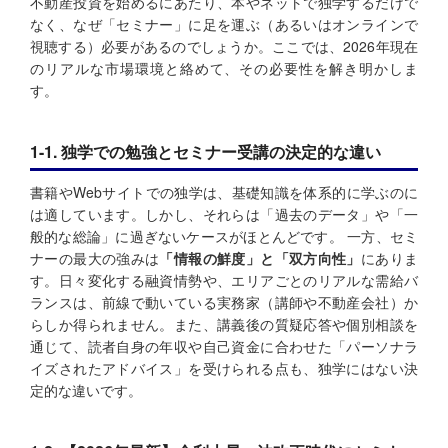
不動産投資を始めるにあたり、本やネットで独学するだけで
なく、なぜ「セミナー」に足を運ぶ（あるいはオンラインで
視聴する）必要があるのでしょうか。ここでは、2026年現在
のリアルな市場環境と絡めて、その必要性を解き明かしま
す。
1-1. 独学での勉強とセミナー受講の決定的な違い
書籍やWebサイトでの独学は、基礎知識を体系的に学ぶのに
は適しています。しかし、それらは「過去のデータ」や「一
般的な総論」に過ぎないケースがほとんどです。 一方、セミ
ナーの最大の強みは
「情報の鮮度」と「双方向性」
にありま
す。日々変化する融資情勢や、エリアごとのリアルな需給バ
ランスは、前線で動いている実務家（講師や不動産会社）か
らしか得られません。また、講義後の質疑応答や個別相談を
通じて、読者自身の年収や自己資金に合わせた「パーソナラ
イズされたアドバイス」を受けられる点も、独学にはない決
定的な違いです。